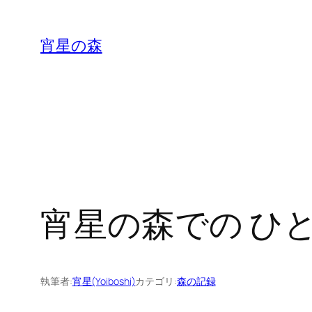
内
容
宵星の森
を
ス
キ
ッ
プ
宵星の森での ひ
執筆者:
宵星(Yoiboshi)
カテゴリ:
森の記録